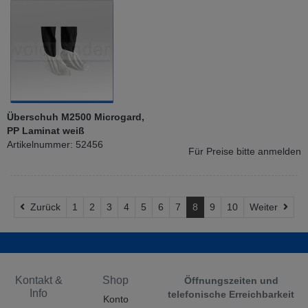
Überschuh M2500 Microgard,
PP Laminat weiß
Artikelnummer: 52456
Für Preise bitte anmelden
Zurück
Weit
Zurück
1
2
3
4
5
6
7
8
9
10
Weiter
Kontakt &
Shop
Öffnungszeiten und
Info
telefonische Erreichbarkeit
Konto