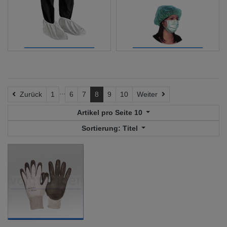
...
Zurück
Weiter
Zurück
1
6
7
8
9
10
Weiter
Artikel pro Seite
10
Sortierung:
Titel