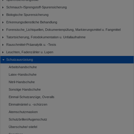
Schmauch-/Sprengstoff-Spurensicherung
Biologische Spurensicherung
Erkennungsdienstliche Behandlung
Forensische_Lichtquellen, Dokumentenpüfung, Markierungsmittel u. Fangmittel
Tatortsicherung, Fotodokumentation u. Unfallaufnahme
Rauschmittel-Präanalytik u. -Tests
Leuchten, Fadenzähler u. Lupen
Schutzausrüstung
Arbeitshandschuhe
Latex-Handschuhe
Nitril-Handschuhe
Sonstige Handschuhe
Einmal-Schutzanzüge, Overalls
Einmalmäntel u. -schürzen
Atemschutzmasken
Schutzbrillen/Augenschutz
Überschuhe/-stiefel