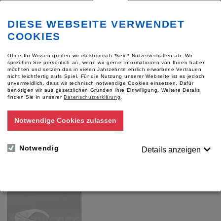
DIESE WEBSEITE VERWENDET
COOKIES
Ohne Ihr Wissen greifen wir elektronisch *kein* Nutzerverhalten ab. Wir
sprechen Sie persönlich an, wenn wir gerne Informationen von Ihnen haben
möchten und setzen das in vielen Jahrzehnte ehrlich erworbene Vertrauen
nicht leichtfertig aufs Spiel. Für die Nutzung unserer Webseite ist es jedoch
unvermeidlich, dass wir technisch notwendige Cookies einsetzen. Dafür
benötigen wir aus gesetzlichen Gründen Ihre Einwilligung.
Weitere Details
finden Sie in unserer
Datenschutzerklärung
.
Schutzbrille/Überbrille
Comfort
Notwendige Cookies zulassen
Artikelnummer: 51132
Schutz vor UV, Staub,
Notwendig
Flüßigkeiten und Chemikalien
Details anzeigen
Für Preise bitte anmelden