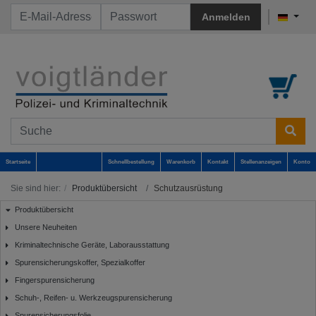
Anmelden
Startseite
Schnellbestellung
Warenkorb
Kontakt
Stellenanzeigen
Konto
Sie sind hier:
Produktübersicht
Schutzausrüstung
Produktübersicht
Unsere Neuheiten
Kriminaltechnische Geräte, Laborausstattung
Spurensicherungskoffer, Spezialkoffer
Fingerspurensicherung
Schuh-, Reifen- u. Werkzeugspurensicherung
Spurensicherungsfolie