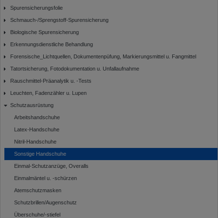
Spurensicherungsfolie
Schmauch-/Sprengstoff-Spurensicherung
Biologische Spurensicherung
Erkennungsdienstliche Behandlung
Forensische_Lichtquellen, Dokumentenpüfung, Markierungsmittel u. Fangmittel
Tatortsicherung, Fotodokumentation u. Unfallaufnahme
Rauschmittel-Präanalytik u. -Tests
Leuchten, Fadenzähler u. Lupen
Schutzausrüstung
Arbeitshandschuhe
Latex-Handschuhe
Nitril-Handschuhe
Sonstige Handschuhe
Einmal-Schutzanzüge, Overalls
Einmalmäntel u. -schürzen
Atemschutzmasken
Schutzbrillen/Augenschutz
Überschuhe/-stiefel