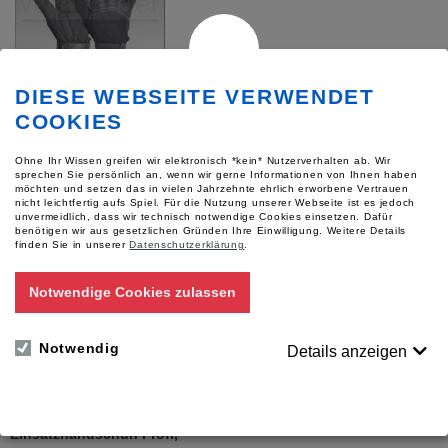
DIESE WEBSEITE VERWENDET
Einsatzhandschuh Profi 2,
COOKIES
schwarz
Ohne Ihr Wissen greifen wir elektronisch *kein* Nutzerverhalten ab. Wir
sprechen Sie persönlich an, wenn wir gerne Informationen von Ihnen haben
Variante wählen
möchten und setzen das in vielen Jahrzehnte ehrlich erworbene Vertrauen
Für Preise bitte anmelden
nicht leichtfertig aufs Spiel. Für die Nutzung unserer Webseite ist es jedoch
unvermeidlich, dass wir technisch notwendige Cookies einsetzen. Dafür
benötigen wir aus gesetzlichen Gründen Ihre Einwilligung.
Weitere Details
finden Sie in unserer
Datenschutzerklärung
.
Notwendige Cookies zulassen
Notwendig
Details anzeigen
Einsatzhandschuh Profi,