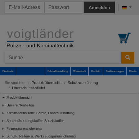
Anmelden
Startseite
Schnellbestellung
Warenkorb
Kontakt
Stellenanzeigen
Konto
Sie sind hier:
Produktübersicht
Schutzausrüstung
Überschuhe/-stiefel
Produktübersicht
Unsere Neuheiten
Kriminaltechnische Geräte, Laborausstattung
Spurensicherungskoffer, Spezialkoffer
Fingerspurensicherung
Schuh-, Reifen- u. Werkzeugspurensicherung