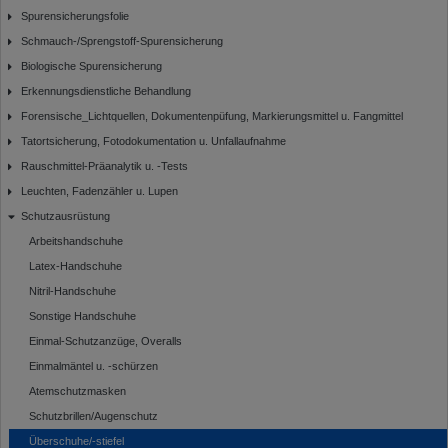
Spurensicherungsfolie
Schmauch-/Sprengstoff-Spurensicherung
Biologische Spurensicherung
Erkennungsdienstliche Behandlung
Forensische_Lichtquellen, Dokumentenpüfung, Markierungsmittel u. Fangmittel
Tatortsicherung, Fotodokumentation u. Unfallaufnahme
Rauschmittel-Präanalytik u. -Tests
Leuchten, Fadenzähler u. Lupen
Schutzausrüstung
Arbeitshandschuhe
Latex-Handschuhe
Nitril-Handschuhe
Sonstige Handschuhe
Einmal-Schutzanzüge, Overalls
Einmalmäntel u. -schürzen
Atemschutzmasken
Schutzbrillen/Augenschutz
Überschuhe/-stiefel