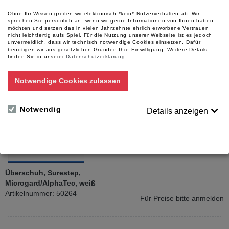
Ohne Ihr Wissen greifen wir elektronisch *kein* Nutzerverhalten ab. Wir
Überschuh, PP Vlies weiß mit
sprechen Sie persönlich an, wenn wir gerne Informationen von Ihnen haben
Laufsohle PE blau
möchten und setzen das in vielen Jahrzehnte ehrlich erworbene Vertrauen
nicht leichtfertig aufs Spiel. Für die Nutzung unserer Webseite ist es jedoch
Artikelnummer: 51810
unvermeidlich, dass wir technisch notwendige Cookies einsetzen. Dafür
benötigen wir aus gesetzlichen Gründen Ihre Einwilligung.
Weitere Details
Für Preise bitte anmelden
finden Sie in unserer
Datenschutzerklärung
.
Notwendige Cookies zulassen
Notwendig
Details anzeigen
Überschuh, Surestep,
Microgard/AlphaTec, weiß
Artikelnummer: 50264
Für Preise bitte anmelden