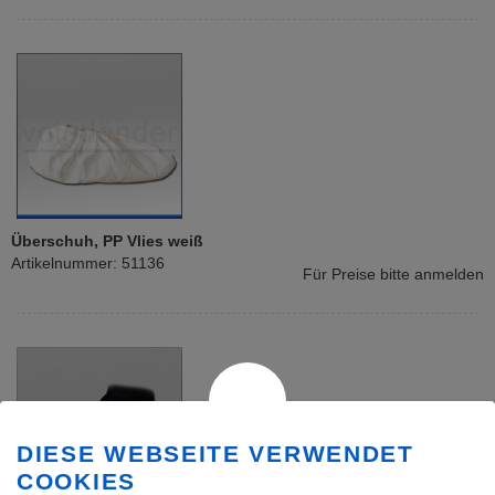
Überschuh, PP Vlies weiß
Artikelnummer: 51136
Für Preise bitte anmelden
DIESE WEBSEITE VERWENDET
COOKIES