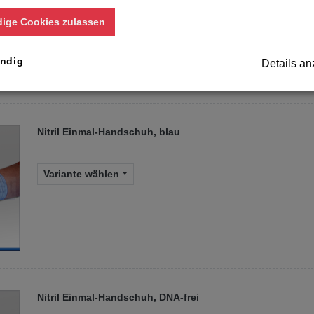
Variante wählen
ige Cookies zulassen
ndig
Details an
Nitril Einmal-Handschuh, blau
Variante wählen
Nitril Einmal-Handschuh, DNA-frei