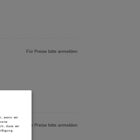
Für Preise bitte anmelden
n, wenn wir
rbene
Für Preise bitte anmelden
ch, dass wir
illigung.