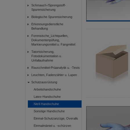
Schmauch-/Sprengstoff-
Spurensicherung
Biologische Spurensicherung
Erkennungsdienstliche
Behandlung
Forensische_Lichtquellen,
Dokumentenpüfung,
Markierungsmittel u. Fangmittel
Tatortsicherung,
Fotodokumentation u.
Unfallaufnahme
Rauschmittel-Präanalytik u. -Tests
Leuchten, Fadenzähler u. Lupen
Schutzausrüstung
Arbeitshandschuhe
Latex-Handschuhe
Nitril-Handschuhe
Sonstige Handschuhe
Einmal-Schutzanzüge, Overalls
Einmalmäntel u. -schürzen