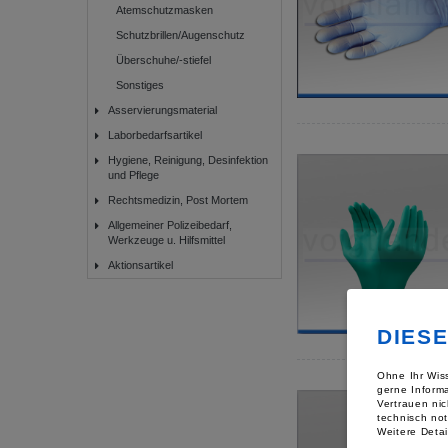
Atemschutzmasken
Schutzbrillen/Augenschutz
Überschuhe/-stiefel
Sonstiges
Asservierungsmaterial
Laborbedarfsartikel
Hygiene, Reinigung, Desinfektion
und Pflege
Rechtsmedizin, Post Mortem
Allgemeiner Polizeibedarf,
Werkzeuge u. Hilfsmittel
Aktionsartikel
DIES
Ohne Ihr Wiss
gerne Inform
Vertrauen nic
technisch no
Weitere Detai