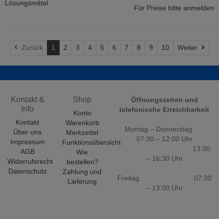
Lösungsmittel
Für Preise bitte anmelden
Weit
Zurück
1
2
3
4
5
6
7
8
9
10
Weiter
Kontakt &
Shop
Öffnungszeiten und
Info
telefonische Erreichbarkeit
Konto
Kontakt
Warenkorb
Montag – Donnerstag
Über uns
Merkzettel
07:30 – 12:00 Uhr
Impressum
Funktionsübersicht
13:00
AGB
Wie
– 16:30 Uhr
Widerrufsrecht
bestellen?
Datenschutz
Zahlung und
Freitag 07:30
Lieferung
– 13:00 Uhr