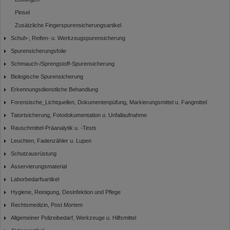
Pinsel
Zusätzliche Fingerspurensicherungsartikel
Schuh-, Reifen- u. Werkzeugspurensicherung
Spurensicherungsfolie
Schmauch-/Sprengstoff-Spurensicherung
Biologische Spurensicherung
Erkennungsdienstliche Behandlung
Forensische_Lichtquellen, Dokumentenpüfung, Markierungsmittel u. Fangmittel
Tatortsicherung, Fotodokumentation u. Unfallaufnahme
Rauschmittel-Präanalytik u. -Tests
Leuchten, Fadenzähler u. Lupen
Schutzausrüstung
Asservierungsmaterial
Laborbedarfsartikel
Hygiene, Reinigung, Desinfektion und Pflege
Rechtsmedizin, Post Mortem
Allgemeiner Polizeibedarf, Werkzeuge u. Hilfsmittel