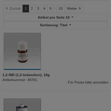
...
Weiter
Zurück
1
2
3
4
5
10
Weiter
Artikel pro Seite
10
Sortierung:
Titel
1,2-IND (1,2-Indandion), 10g
Artikelnummer: 49781
Für Preise bitte anmelden