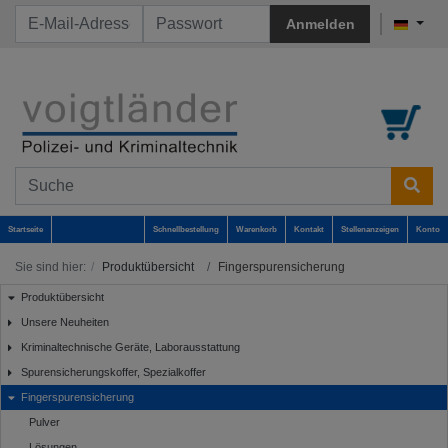
Anmelden
Startseite
Schnellbestellung
Warenkorb
Kontakt
Stellenanzeigen
Konto
Sie sind hier:
Produktübersicht
Fingerspurensicherung
Produktübersicht
Unsere Neuheiten
Kriminaltechnische Geräte, Laborausstattung
Spurensicherungskoffer, Spezialkoffer
Fingerspurensicherung
Pulver
Lösungen