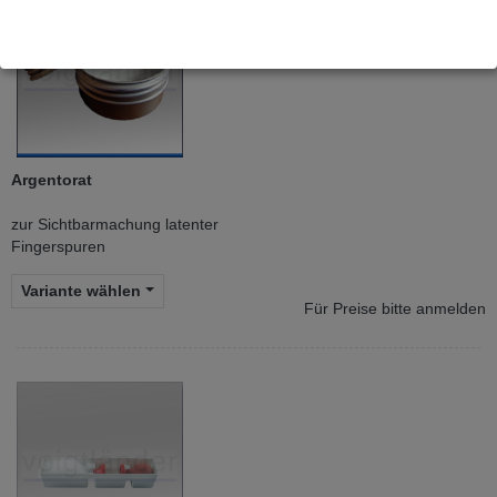
Argentorat
zur Sichtbarmachung latenter
Fingerspuren
Variante wählen
Für Preise bitte anmelden