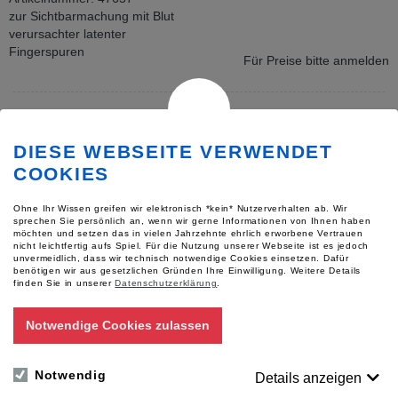
zur Sichtbarmachung mit Blut
verursachter latenter
Fingerspuren
Für Preise bitte anmelden
DIESE WEBSEITE VERWENDET
COOKIES
Ohne Ihr Wissen greifen wir elektronisch *kein* Nutzerverhalten ab. Wir
sprechen Sie persönlich an, wenn wir gerne Informationen von Ihnen haben
möchten und setzen das in vielen Jahrzehnte ehrlich erworbene Vertrauen
nicht leichtfertig aufs Spiel. Für die Nutzung unserer Webseite ist es jedoch
unvermeidlich, dass wir technisch notwendige Cookies einsetzen. Dafür
Ardrox, Lösung, 500ml, in
benötigen wir aus gesetzlichen Gründen Ihre Einwilligung.
Weitere Details
finden Sie in unserer
Datenschutzerklärung
.
Sprühflasche
Artikelnummer: 47181
fluoreszierend (Kontrastmittel)
Notwendige Cookies zulassen
Für Preise bitte anmelden
Notwendig
Details anzeigen