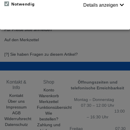
437mm
Notwendig
Details anzeigen
(BxTxH, Außenmaße), ohne Inhalt
mit Rollen, Trolley-Griff und Würfelschaumeinsatz
Für Preise bitte anmelden
Auf den Merkzettel
[?] Sie haben Fragen zu diesem Artikel?
Kontakt &
Shop
Öffnungszeiten und
Info
telefonische Erreichbarkeit
Konto
Kontakt
Warenkorb
Montag – Donnerstag
Über uns
Merkzettel
07:30 – 12:00 Uhr
Impressum
Funktionsübersicht
13:00
AGB
Wie
– 16:30 Uhr
Widerrufsrecht
bestellen?
Datenschutz
Zahlung und
Freitag 07:30