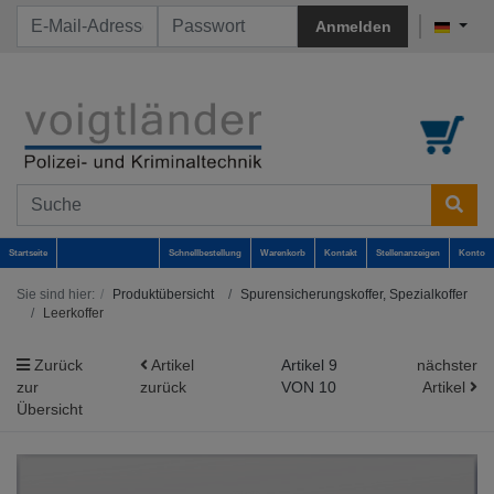
Anmelden
Startseite
Schnellbestellung
Warenkorb
Kontakt
Stellenanzeigen
Konto
Sie sind hier:
Produktübersicht
Spurensicherungskoffer, Spezialkoffer
Leerkoffer
Zurück
Artikel
Artikel 9
nächster
zur
zurück
VON 10
Artikel
Übersicht