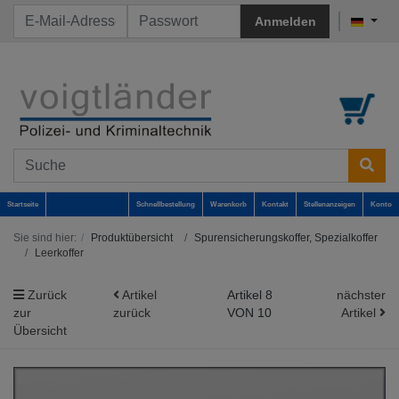
Anmelden
Startseite
Schnellbestellung
Warenkorb
Kontakt
Stellenanzeigen
Konto
Sie sind hier:
Produktübersicht
Spurensicherungskoffer, Spezialkoffer
Leerkoffer
Zurück
Artikel
Artikel 8
nächster
zur
zurück
VON 10
Artikel
Übersicht