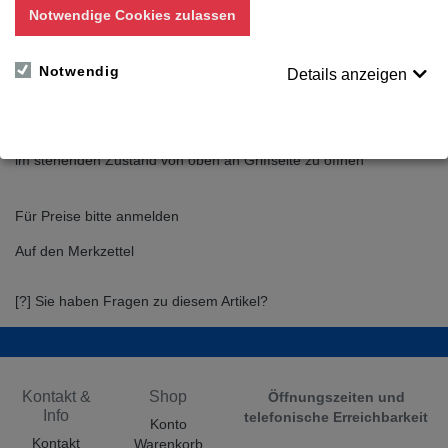
Notwendige Cookies zulassen
(BxTxH Außenmaße)
ohne Inhalt
mit 2 Zahlenkombinationsschlössern
Notwendig
Details anzeigen
3 Schreibgeräteschlaufen, 2 Kartenfächern,
abnehmbarer Schultertragriemen, Hängeregistervorrichtung
seitliche Schnappverschlüsse
Alurahmen, Laminat alufarbig, strukturiert
im stehenden Zustand von oben an Griffseite zu öffnen
Für Preise bitte anmelden
Auf den Merkzettel
[?] Sie haben Fragen zu diesem Artikel?
Kontakt &
Shop
Öffnungszeiten und
Info
telefonische Erreichbarkeit
Konto
Kontakt
Warenkorb