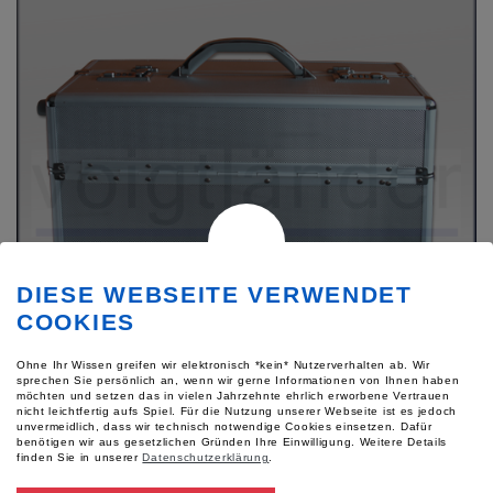
DIESE WEBSEITE VERWENDET
COOKIES
Ohne Ihr Wissen greifen wir elektronisch *kein* Nutzerverhalten ab. Wir
sprechen Sie persönlich an, wenn wir gerne Informationen von Ihnen haben
möchten und setzen das in vielen Jahrzehnte ehrlich erworbene Vertrauen
nicht leichtfertig aufs Spiel. Für die Nutzung unserer Webseite ist es jedoch
unvermeidlich, dass wir technisch notwendige Cookies einsetzen. Dafür
benötigen wir aus gesetzlichen Gründen Ihre Einwilligung.
Weitere Details
Artikelnummer: 49905
finden Sie in unserer
Datenschutzerklärung
.
Pilotenkoffer, alufarbig, 470 x 200 x 380mm