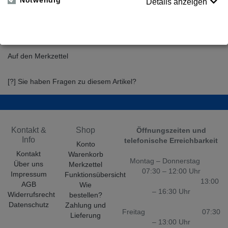
Notwendig
(Indan-1,2-dione)
Details anzeigen
*** Verkauf nur innerhalb Deutschland ***
Für Preise bitte anmelden
Auf den Merkzettel
[?] Sie haben Fragen zu diesem Artikel?
Kontakt &
Shop
Öffnungszeiten und
Info
telefonische Erreichbarkeit
Konto
Kontakt
Warenkorb
Montag – Donnerstag
Über uns
Merkzettel
07:30 – 12:00 Uhr
Impressum
Funktionsübersicht
13:00
AGB
Wie
– 16:30 Uhr
Widerrufsrecht
bestellen?
Datenschutz
Zahlung und
Freitag 07:30
Lieferung
– 13:00 Uhr