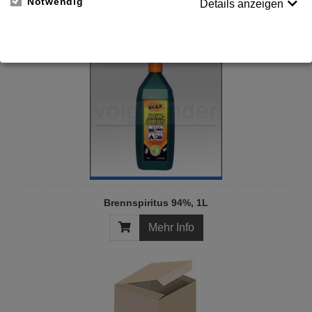
Notwendig
Details anzeigen
Aceton 100%, 1L, pharmazeutisch, benzolfrei
Mehr Info
Brennspiritus 94%, 1L
Mehr Info