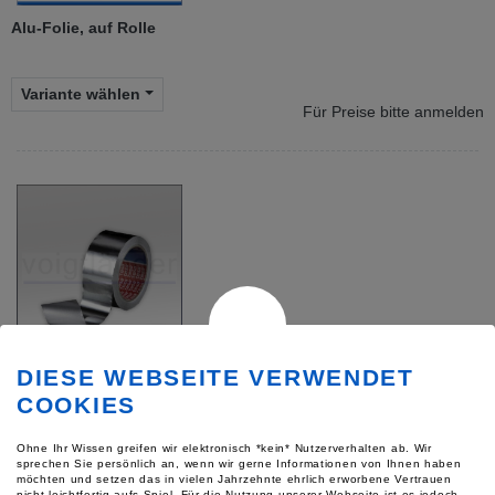
Alu-Folie, auf Rolle
Variante wählen
Für Preise bitte anmelden
Alu-Klebeband
DIESE WEBSEITE VERWENDET
COOKIES
Variante wählen
Ohne Ihr Wissen greifen wir elektronisch *kein* Nutzerverhalten ab. Wir
Für Preise bitte anmelden
sprechen Sie persönlich an, wenn wir gerne Informationen von Ihnen haben
möchten und setzen das in vielen Jahrzehnte ehrlich erworbene Vertrauen
nicht leichtfertig aufs Spiel. Für die Nutzung unserer Webseite ist es jedoch