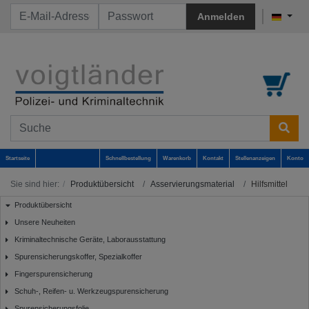
Anmelden
Startseite
Schnellbestellung
Warenkorb
Kontakt
Stellenanzeigen
Konto
Sie sind hier:
Produktübersicht
Asservierungsmaterial
Hilfsmittel
Produktübersicht
Unsere Neuheiten
Kriminaltechnische Geräte, Laborausstattung
Spurensicherungskoffer, Spezialkoffer
Fingerspurensicherung
Schuh-, Reifen- u. Werkzeugspurensicherung
Spurensicherungsfolie