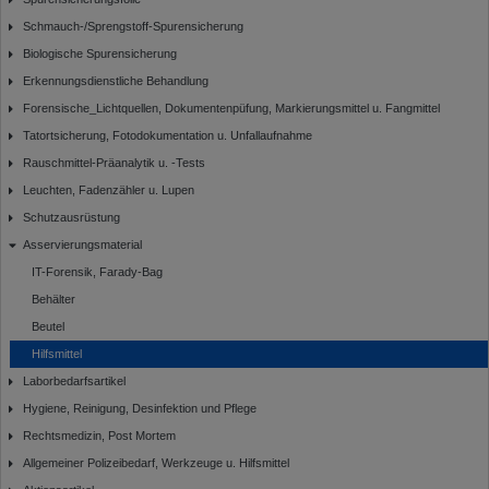
Schmauch-/Sprengstoff-Spurensicherung
Biologische Spurensicherung
Erkennungsdienstliche Behandlung
Forensische_Lichtquellen, Dokumentenpüfung, Markierungsmittel u. Fangmittel
Tatortsicherung, Fotodokumentation u. Unfallaufnahme
Rauschmittel-Präanalytik u. -Tests
Leuchten, Fadenzähler u. Lupen
Schutzausrüstung
Asservierungsmaterial
IT-Forensik, Farady-Bag
Behälter
Beutel
Hilfsmittel
Laborbedarfsartikel
Hygiene, Reinigung, Desinfektion und Pflege
Rechtsmedizin, Post Mortem
Allgemeiner Polizeibedarf, Werkzeuge u. Hilfsmittel