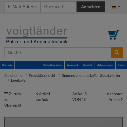
Anmelden
Startseite
Schnellbestellung
Warenkorb
Kontakt
Stellenanzeigen
Konto
Sie sind hier:
Produktübersicht
Spurensicherungskoffer, Spezialkoffer
Leerkoffer
Zurück
Artikel
Artikel 3
nächster
zur
zurück
VON 10
Artikel
Übersicht