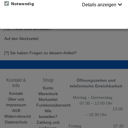
Außenmaße: 510 x 290 x 280mm (LxBxH)
Notwendig
Details anzeigen
Volumen 36L, Gewicht 1,45kg
Hauptfach mit diversen Fächern und Netzfächern,
2 Fronttaschen, längenverstellbarer Schultergurt und Bauchgurt
Für Preise bitte anmelden
Auf den Merkzettel
[?] Sie haben Fragen zu diesem Artikel?
Kontakt &
Shop
Öffnungszeiten und
Info
telefonische Erreichbarkeit
Konto
Kontakt
Warenkorb
Montag – Donnerstag
Über uns
Merkzettel
07:30 – 12:00 Uhr
Impressum
Funktionsübersicht
13:00
AGB
Wie
– 16:30 Uhr
Widerrufsrecht
bestellen?
Datenschutz
Zahlung und
Freitag 07:30