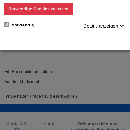
Hautschuppen geeignet
Notwendige Cookies zulassen
PET-Klebefolie, klar, Stärke 0,036mm,
weiße Silikonpapierabdeckung mit Abziehlasche
Notwendig
Details anzeigen
Größe:
Variante wählen
Für Preise bitte anmelden
Auf den Merkzettel
[?] Sie haben Fragen zu diesem Artikel?
Kontakt &
Shop
Öffnungszeiten und
Info
telefonische Erreichbarkeit