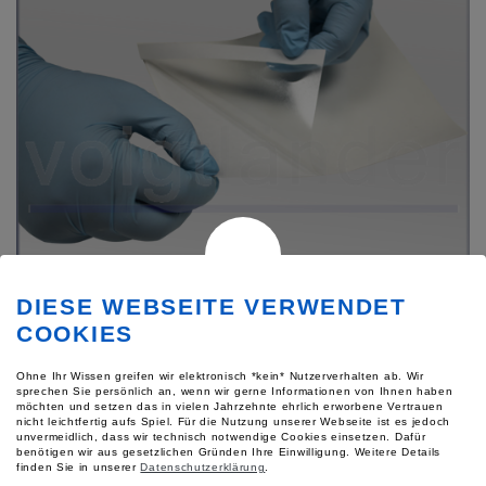
DIESE WEBSEITE VERWENDET
COOKIES
Ohne Ihr Wissen greifen wir elektronisch *kein* Nutzerverhalten ab. Wir
sprechen Sie persönlich an, wenn wir gerne Informationen von Ihnen haben
möchten und setzen das in vielen Jahrzehnte ehrlich erworbene Vertrauen
Blattfolie Neschen Filmolux S36 Luxprotect
nicht leichtfertig aufs Spiel. Für die Nutzung unserer Webseite ist es jedoch
unvermeidlich, dass wir technisch notwendige Cookies einsetzen. Dafür
benötigen wir aus gesetzlichen Gründen Ihre Einwilligung.
Weitere Details
für die Aufnahme von Faser-, Schmauchspuren oder
finden Sie in unserer
Datenschutzerklärung
.