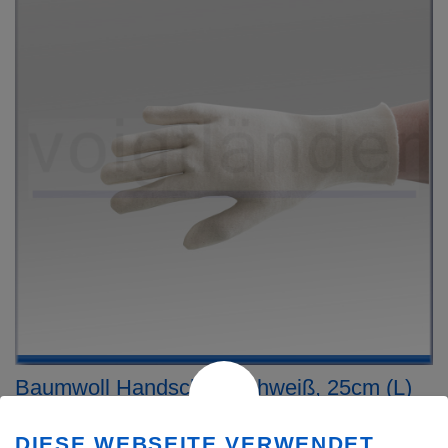
Baumwoll Handschuh, rohweiß, 25cm (L)
beidseitig tragbar, ungesäumt, Kat. I
bei 60°C waschbar
DIESE WEBSEITE VERWENDET