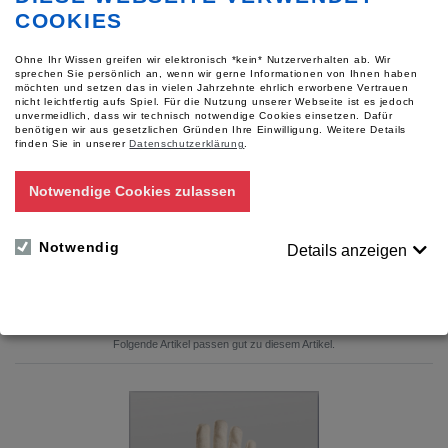
1 Paar
COOKIES
Größe:
Ohne Ihr Wissen greifen wir elektronisch *kein* Nutzerverhalten ab. Wir
Variante wählen
sprechen Sie persönlich an, wenn wir gerne Informationen von Ihnen haben
möchten und setzen das in vielen Jahrzehnte ehrlich erworbene Vertrauen
nicht leichtfertig aufs Spiel. Für die Nutzung unserer Webseite ist es jedoch
unvermeidlich, dass wir technisch notwendige Cookies einsetzen. Dafür
benötigen wir aus gesetzlichen Gründen Ihre Einwilligung.
Weitere Details
finden Sie in unserer
Datenschutzerklärung
.
Notwendige Cookies zulassen
Für Preise bitte anmelden
Auf den Merkzettel
Notwendig
Details anzeigen
[?] Sie haben Fragen zu diesem Artikel?
Zubehör / verwandte Artikel
Folgende Artikel passen gut zu diesem Artikel.