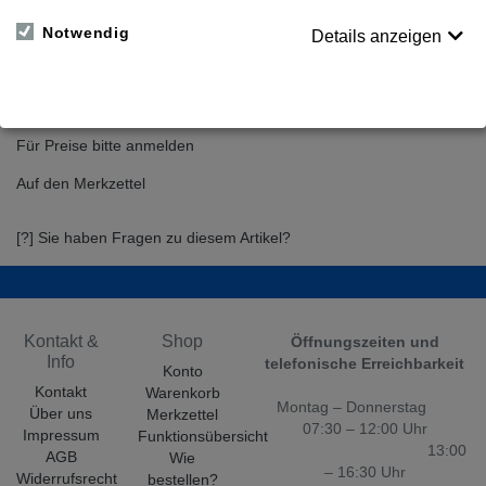
Variante wählen
Notwendig
Details anzeigen
Für Preise bitte anmelden
Auf den Merkzettel
[?] Sie haben Fragen zu diesem Artikel?
Kontakt &
Shop
Öffnungszeiten und
Info
telefonische Erreichbarkeit
Konto
Kontakt
Warenkorb
Montag – Donnerstag
Über uns
Merkzettel
07:30 – 12:00 Uhr
Impressum
Funktionsübersicht
13:00
AGB
Wie
– 16:30 Uhr
Widerrufsrecht
bestellen?