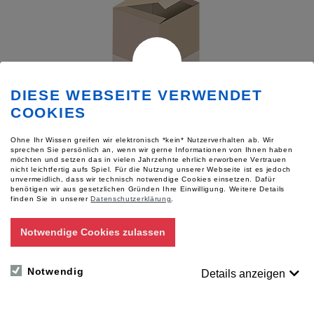
DIESE WEBSEITE VERWENDET
COOKIES
Daktyloskopie-Tisch VDT
Ohne Ihr Wissen greifen wir elektronisch *kein* Nutzerverhalten ab. Wir
zur Aufnahme von Finger- und Handabdrücken
sprechen Sie persönlich an, wenn wir gerne Informationen von Ihnen haben
möchten und setzen das in vielen Jahrzehnte ehrlich erworbene Vertrauen
nicht leichtfertig aufs Spiel. Für die Nutzung unserer Webseite ist es jedoch
Dimensionen:
unvermeidlich, dass wir technisch notwendige Cookies einsetzen. Dafür
benötigen wir aus gesetzlichen Gründen Ihre Einwilligung.
Weitere Details
Variante wählen
finden Sie in unserer
Datenschutzerklärung
.
Notwendige Cookies zulassen
Notwendig
Details anzeigen
Für Preise bitte anmelden
Auf den Merkzettel