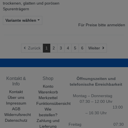
trockenen, glatten und porösen
Spurenträgern
Variante wählen
Für Preise bitte anmelden
Weiter
Zurück
1
2
3
4
5
6
Weiter
Kontakt &
Shop
Öffnungszeiten und
Info
telefonische Erreichbarkeit
Konto
Kontakt
Warenkorb
Montag – Donnerstag
Über uns
Merkzettel
07:30 – 12:00 Uhr
Impressum
Funktionsübersicht
13:00
AGB
Wie
– 16:30 Uhr
Widerrufsrecht
bestellen?
Datenschutz
Zahlung und
Freitag 07:30
Lieferung