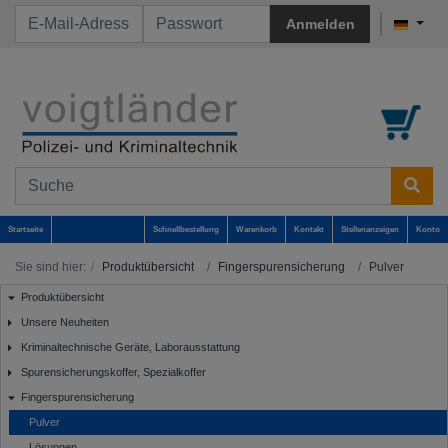
Anmelden
Startseite
Schnellbestellung
Warenkorb
Kontakt
Stellenanzeigen
Konto
Sie sind hier:
Produktübersicht
Fingerspurensicherung
Pulver
Produktübersicht
Unsere Neuheiten
Kriminaltechnische Geräte, Laborausstattung
Spurensicherungskoffer, Spezialkoffer
Fingerspurensicherung
Pulver
Lösungen