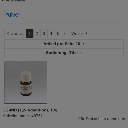
Aktionsartikel
Pulver
Weiter
Zurück
1
2
3
4
5
6
Weiter
Artikel pro Seite
10
Sortierung:
Titel
1,2-IND (1,2-Indandion), 10g
Artikelnummer: 49781
Für Preise bitte anmelden