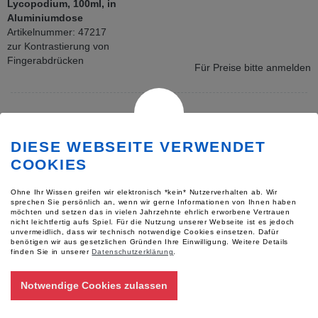
Lycopodium, 100ml, in
Aluminiumdose
Artikelnummer: 47217
zur Kontrastierung von
Fingerabdrücken
Für Preise bitte anmelden
DIESE WEBSEITE VERWENDET
COOKIES
Ohne Ihr Wissen greifen wir elektronisch *kein* Nutzerverhalten ab. Wir
sprechen Sie persönlich an, wenn wir gerne Informationen von Ihnen haben
möchten und setzen das in vielen Jahrzehnte ehrlich erworbene Vertrauen
nicht leichtfertig aufs Spiel. Für die Nutzung unserer Webseite ist es jedoch
unvermeidlich, dass wir technisch notwendige Cookies einsetzen. Dafür
Caput-Mortuum mit
benötigen wir aus gesetzlichen Gründen Ihre Einwilligung.
Weitere Details
Reisstärke
finden Sie in unserer
Datenschutzerklärung
.
zur Kontrastierung von
Notwendige Cookies zulassen
Fingerabdrücken