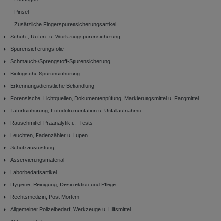
Pinsel
Zusätzliche Fingerspurensicherungsartikel
Schuh-, Reifen- u. Werkzeugspurensicherung
Spurensicherungsfolie
Schmauch-/Sprengstoff-Spurensicherung
Biologische Spurensicherung
Erkennungsdienstliche Behandlung
Forensische_Lichtquellen, Dokumentenpüfung, Markierungsmittel u. Fangmittel
Tatortsicherung, Fotodokumentation u. Unfallaufnahme
Rauschmittel-Präanalytik u. -Tests
Leuchten, Fadenzähler u. Lupen
Schutzausrüstung
Asservierungsmaterial
Laborbedarfsartikel
Hygiene, Reinigung, Desinfektion und Pflege
Rechtsmedizin, Post Mortem
Allgemeiner Polizeibedarf, Werkzeuge u. Hilfsmittel