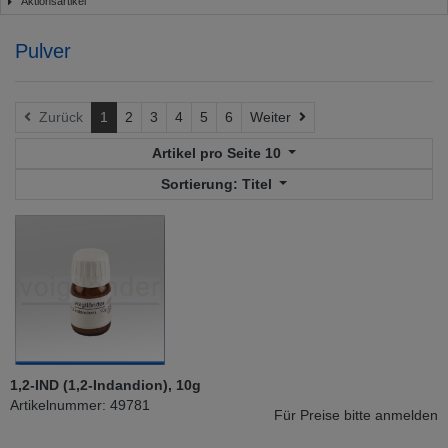
Aktionsartikel
Pulver
Weiter
Zurück
1
2
3
4
5
6
Weiter
Artikel pro Seite
10
Sortierung:
Titel
1,2-IND (1,2-Indandion), 10g
Artikelnummer: 49781
Für Preise bitte anmelden