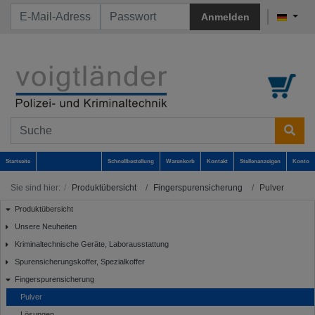
Anmelden
Startseite
Schnellbestellung
Warenkorb
Kontakt
Stellenanzeigen
Konto
Sie sind hier:
Produktübersicht
Fingerspurensicherung
Pulver
Produktübersicht
Unsere Neuheiten
Kriminaltechnische Geräte, Laborausstattung
Spurensicherungskoffer, Spezialkoffer
Fingerspurensicherung
Pulver
Lösungen