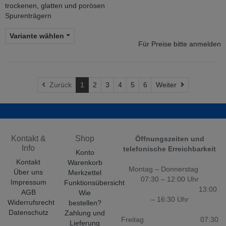
trockenen, glatten und porösen
Spurenträgern
Variante wählen
Für Preise bitte anmelden
Weiter
Zurück
1
2
3
4
5
6
Weiter
Kontakt &
Shop
Öffnungszeiten und
Info
telefonische Erreichbarkeit
Konto
Kontakt
Warenkorb
Montag – Donnerstag
Über uns
Merkzettel
07:30 – 12:00 Uhr
Impressum
Funktionsübersicht
13:00
AGB
Wie
– 16:30 Uhr
Widerrufsrecht
bestellen?
Datenschutz
Zahlung und
Freitag 07:30
Lieferung