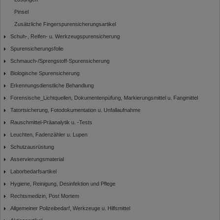
Pinsel
Zusätzliche Fingerspurensicherungsartikel
Schuh-, Reifen- u. Werkzeugspurensicherung
Spurensicherungsfolie
Schmauch-/Sprengstoff-Spurensicherung
Biologische Spurensicherung
Erkennungsdienstliche Behandlung
Forensische_Lichtquellen, Dokumentenpüfung, Markierungsmittel u. Fangmittel
Tatortsicherung, Fotodokumentation u. Unfallaufnahme
Rauschmittel-Präanalytik u. -Tests
Leuchten, Fadenzähler u. Lupen
Schutzausrüstung
Asservierungsmaterial
Laborbedarfsartikel
Hygiene, Reinigung, Desinfektion und Pflege
Rechtsmedizin, Post Mortem
Allgemeiner Polizeibedarf, Werkzeuge u. Hilfsmittel