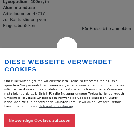
Lycopodium, 100ml, in
Aluminiumdose
Artikelnummer: 47217
zur Kontrastierung von
Fingerabdrücken
Für Preise bitte anmelden
DIESE WEBSEITE VERWENDET
COOKIES
Ohne Ihr Wissen greifen wir elektronisch *kein* Nutzerverhalten ab. Wir
sprechen Sie persönlich an, wenn wir gerne Informationen von Ihnen haben
möchten und setzen das in vielen Jahrzehnte ehrlich erworbene Vertrauen
nicht leichtfertig aufs Spiel. Für die Nutzung unserer Webseite ist es jedoch
unvermeidlich, dass wir technisch notwendige Cookies einsetzen. Dafür
Caput-Mortuum mit
benötigen wir aus gesetzlichen Gründen Ihre Einwilligung.
Weitere Details
Reisstärke
finden Sie in unserer
Datenschutzerklärung
.
zur Kontrastierung von
Notwendige Cookies zulassen
Fingerabdrücken