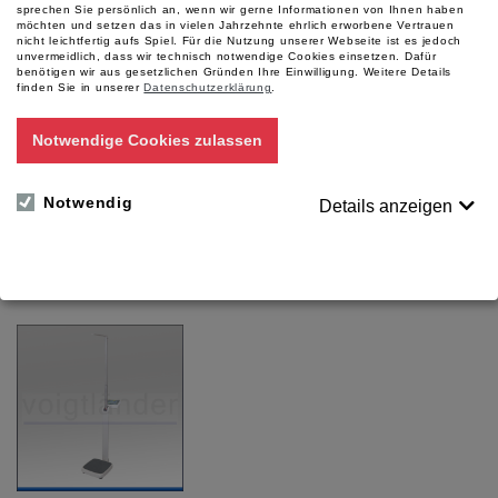
sprechen Sie persönlich an, wenn wir gerne Informationen von Ihnen haben
möchten und setzen das in vielen Jahrzehnte ehrlich erworbene Vertrauen
nicht leichtfertig aufs Spiel. Für die Nutzung unserer Webseite ist es jedoch
unvermeidlich, dass wir technisch notwendige Cookies einsetzen. Dafür
benötigen wir aus gesetzlichen Gründen Ihre Einwilligung.
Weitere Details
finden Sie in unserer
Datenschutzerklärung
.
Armlehne zu ED-
Notwendige Cookies zulassen
Aufnahmestuhl, 2 Stk pro
Satz
Artikelnummer: 53504
Notwendig
Details anzeigen
passend zu Art. Nr. 48049 und
51673
Für Preise bitte anmelden