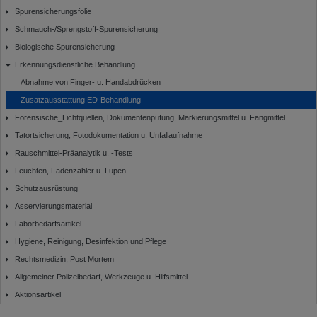
Spurensicherungsfolie
Schmauch-/Sprengstoff-Spurensicherung
Biologische Spurensicherung
Erkennungsdienstliche Behandlung
Abnahme von Finger- u. Handabdrücken
Zusatzausstattung ED-Behandlung
Forensische_Lichtquellen, Dokumentenpüfung, Markierungsmittel u. Fangmittel
Tatortsicherung, Fotodokumentation u. Unfallaufnahme
Rauschmittel-Präanalytik u. -Tests
Leuchten, Fadenzähler u. Lupen
Schutzausrüstung
Asservierungsmaterial
Laborbedarfsartikel
Hygiene, Reinigung, Desinfektion und Pflege
Rechtsmedizin, Post Mortem
Allgemeiner Polizeibedarf, Werkzeuge u. Hilfsmittel
Aktionsartikel